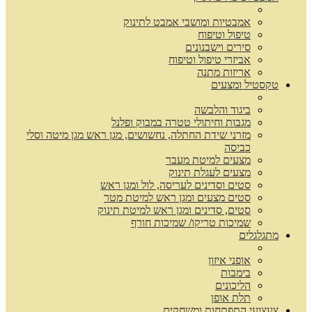
אמבטיות ומושבי אמבט לתינוק
טיפול וטיפוח
סירים וישבנונים
אביזרי טיפול וטיפוח
אריזות מתנה
טקסטיל ומצעים
ביגוד והלבשה
מגבות וחיתולי טטרה במבוק ופלנל
מזרני שידת החתלה, נחשושים, מגן ראש מגן מיטה וסלי
כביסה
מצעים למיטת מעבר
מצעים לעגלת תינוק
סטים וסדינים לעריסה, לול ומגן ראש
סטים מצעים ומגן ראש למיטת מטר
סטים, סדינים ומגן ראש למיטת תינוק
שמיכות טריקו/ שמיכות חורף
מתגלגלים
אופני איזון
בימבות
הליכונים
תלת אופן
צעצועי התפתחות ומשחקים