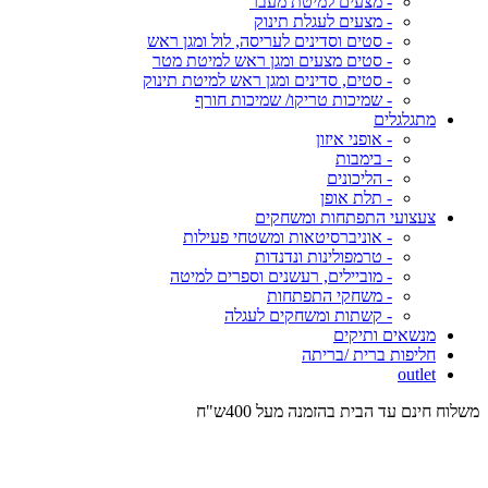
- מצעים למיטת מעבר
- מצעים לעגלת תינוק
- סטים וסדינים לעריסה, לול ומגן ראש
- סטים מצעים ומגן ראש למיטת מטר
- סטים, סדינים ומגן ראש למיטת תינוק
- שמיכות טריקו/ שמיכות חורף
מתגלגלים
- אופני איזון
- בימבות
- הליכונים
- תלת אופן
צעצועי התפתחות ומשחקים
- אוניברסיטאות ומשטחי פעילות
- טרמפולינות ונדנדות
- מוביילים, רעשנים וספרים למיטה
- משחקי התפתחות
- קשתות ומשחקים לעגלה
מנשאים ותיקים
חליפות ברית /בריתה
outlet
משלוח חינם עד הבית בהזמנה מעל 400ש"ח
המש