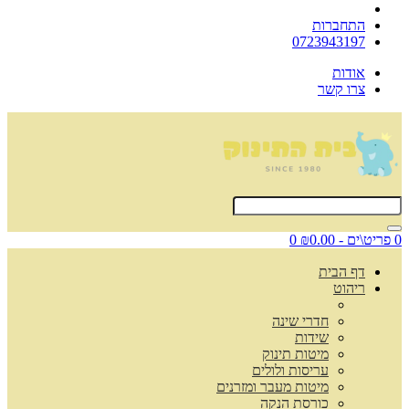
התחברות
0723943197
אודות
צרו קשר
0 פריט\ים - ₪0.00
0
דף הבית
ריהוט
חדרי שינה
שידות
מיטות תינוק
עריסות ולולים
מיטות מעבר ומזרנים
כורסת הנקה