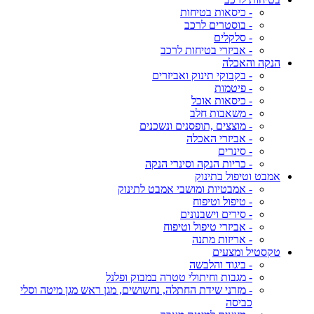
- כיסאות בטיחות
- בוסטרים לרכב
- סלקלים
- אביזרי בטיחות לרכב
הנקה והאכלה
- בקבוקי תינוק ואביזרים
- פיטמות
- כיסאות אוכל
- משאבות חלב
- מוצצים ,תופסנים ונשכנים
- אביזרי האכלה
- סינרים
- כריות הנקה וסינרי הנקה
אמבט וטיפול בתינוק
- אמבטיות ומושבי אמבט לתינוק
- טיפול וטיפוח
- סירים וישבנונים
- אביזרי טיפול וטיפוח
- אריזות מתנה
טקסטיל ומצעים
- ביגוד והלבשה
- מגבות וחיתולי טטרה במבוק ופלנל
- מזרני שידת החתלה, נחשושים, מגן ראש מגן מיטה וסלי
כביסה