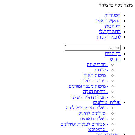
מוצר נוסף בהצלחה
קטגוריות
התקשרו אלינו
דף הבית
החשבון שלי
0
עגלת קניות
דף הבית
ריהוט
- חדרי שינה
- שידות
- מיטות תינוק
- עריסות ולולים
- מיטות מעבר ומזרנים
- כורסת הנקה
- חבילות הלידה שלנו
עגלות וטיולונים
- עגלות תינוק מגיל לידה
- טיולונים לתינוק
- עגלות תאומים
- אביזרים לעגלות וטיולונים
- טרמפיסט
בטיחות לרכב