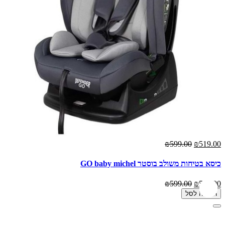
₪599.00
₪519.00
כיסא בטיחות משולב בוסטר GO baby michel
₪599.00
₪519.00
הוספה לסל