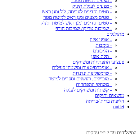
- מצעים למיטת מעבר
- מצעים לעגלת תינוק
- סטים וסדינים לעריסה, לול ומגן ראש
- סטים מצעים ומגן ראש למיטת מטר
- סטים, סדינים ומגן ראש למיטת תינוק
- שמיכות טריקו/ שמיכות חורף
מתגלגלים
- אופני איזון
- בימבות
- הליכונים
- תלת אופן
צעצועי התפתחות ומשחקים
- אוניברסיטאות ומשטחי פעילות
- טרמפולינות ונדנדות
- מוביילים, רעשנים וספרים למיטה
- משחקי התפתחות
- קשתות ומשחקים לעגלה
מנשאים ותיקים
חליפות ברית /בריתה
outlet
מש
המשלוחים עד 7 ימי עסקים