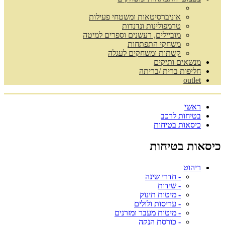
אוניברסיטאות ומשטחי פעילות
טרמפולינות ונדנדות
מוביילים, רעשנים וספרים למיטה
משחקי התפתחות
קשתות ומשחקים לעגלה
מנשאים ותיקים
חליפות ברית /בריתה
outlet
ראשי
בטיחות לרכב
כיסאות בטיחות
כיסאות בטיחות
ריהוט
- חדרי שינה
- שידות
- מיטות תינוק
- עריסות ולולים
- מיטות מעבר ומזרנים
- כורסת הנקה