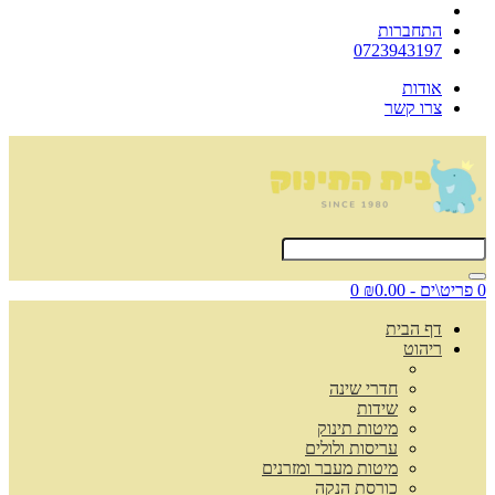
התחברות
0723943197
אודות
צרו קשר
0 פריט\ים - ₪0.00
0
דף הבית
ריהוט
חדרי שינה
שידות
מיטות תינוק
עריסות ולולים
מיטות מעבר ומזרנים
כורסת הנקה