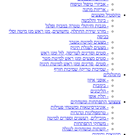
- אביזרי טיפול וטיפוח
- אריזות מתנה
טקסטיל ומצעים
- ביגוד והלבשה
- מגבות וחיתולי טטרה במבוק ופלנל
- מזרני שידת החתלה, נחשושים, מגן ראש מגן מיטה וסלי
כביסה
- מצעים למיטת מעבר
- מצעים לעגלת תינוק
- סטים וסדינים לעריסה, לול ומגן ראש
- סטים מצעים ומגן ראש למיטת מטר
- סטים, סדינים ומגן ראש למיטת תינוק
- שמיכות טריקו/ שמיכות חורף
מתגלגלים
- אופני איזון
- בימבות
- הליכונים
- תלת אופן
צעצועי התפתחות ומשחקים
- אוניברסיטאות ומשטחי פעילות
- טרמפולינות ונדנדות
- מוביילים, רעשנים וספרים למיטה
- משחקי התפתחות
- קשתות ומשחקים לעגלה
מנשאים ותיקים