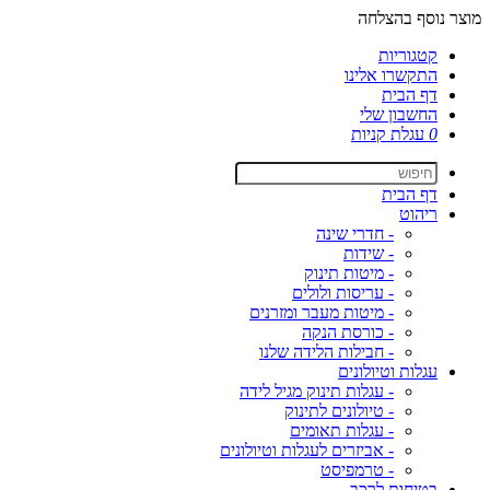
מוצר נוסף בהצלחה
קטגוריות
התקשרו אלינו
דף הבית
החשבון שלי
0
עגלת קניות
דף הבית
ריהוט
- חדרי שינה
- שידות
- מיטות תינוק
- עריסות ולולים
- מיטות מעבר ומזרנים
- כורסת הנקה
- חבילות הלידה שלנו
עגלות וטיולונים
- עגלות תינוק מגיל לידה
- טיולונים לתינוק
- עגלות תאומים
- אביזרים לעגלות וטיולונים
- טרמפיסט
בטיחות לרכב