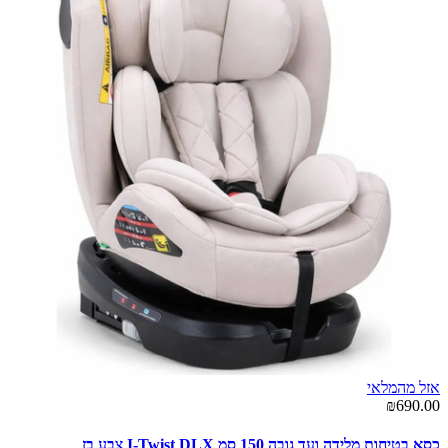
אזל מהמלאי
₪690.00
כסא בטיחות מלידה ועד גובה 150 סמ I-Twist DLX צבע בז