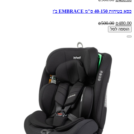
כסא בטיחות 40-150 ס"מ EMBRACE ב'ז
₪500.00
₪480.00
הוספה לסל