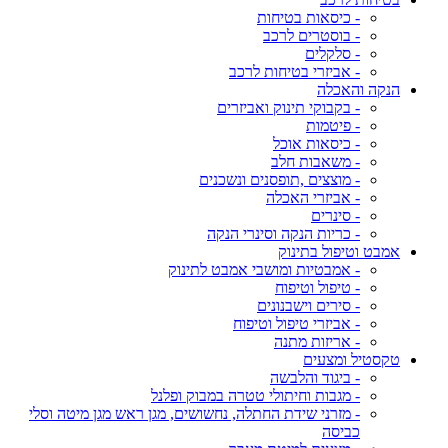
- כיסאות בטיחות
- בוסטרים לרכב
- סלקלים
- אביזרי בטיחות לרכב
הנקה והאכלה
- בקבוקי תינוק ואביזרים
- פיטמות
- כיסאות אוכל
- משאבות חלב
- מוצצים ,תופסנים ונשכנים
- אביזרי האכלה
- סינרים
- כריות הנקה וסינרי הנקה
אמבט וטיפול בתינוק
- אמבטיות ומושבי אמבט לתינוק
- טיפול וטיפוח
- סירים וישבנונים
- אביזרי טיפול וטיפוח
- אריזות מתנה
טקסטיל ומצעים
- ביגוד והלבשה
- מגבות וחיתולי טטרה במבוק ופלנל
- מזרני שידת החתלה, נחשושים, מגן ראש מגן מיטה וסלי
כביסה