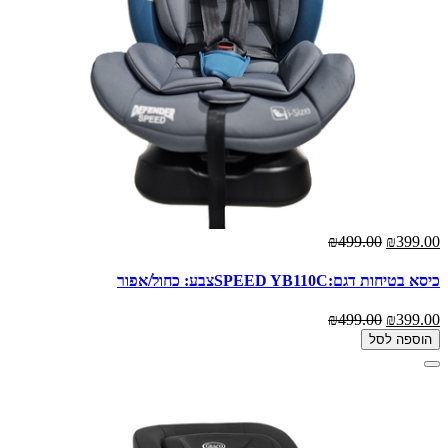
₪499.00
₪399.00
כיסא בטיחות דגם:SPEED YB110Cצבע: כחול/אפור
₪499.00
₪399.00
הוספה לסל