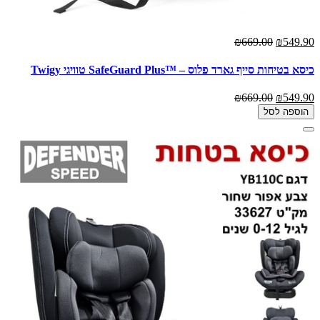
₪669.00
₪549.90
כיסא בטיחות סייף גארד פלוס – ™SafeGuard Plus טוויגי Twigy
₪669.00
₪549.90
הוספה לסל