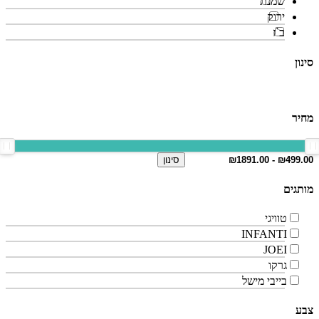
שמנת
ירוק
ב`ז
סינון
מחיר
סינון
מותגים
טוויגי
INFANTI
JOEI
גרקו
בייבי מישל
צבע