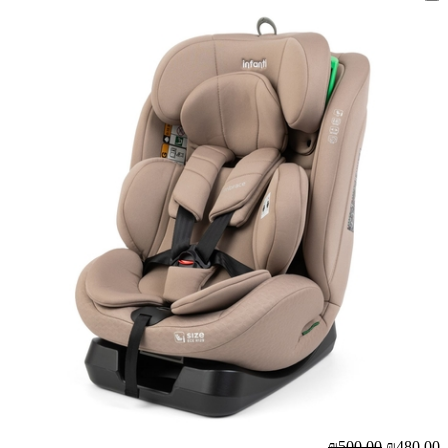
₪500.00
₪480.00