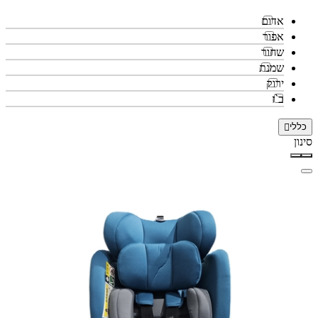
אדום
אפור
שחור
שמנת
ירוק
ב`ז
כללי
סינון