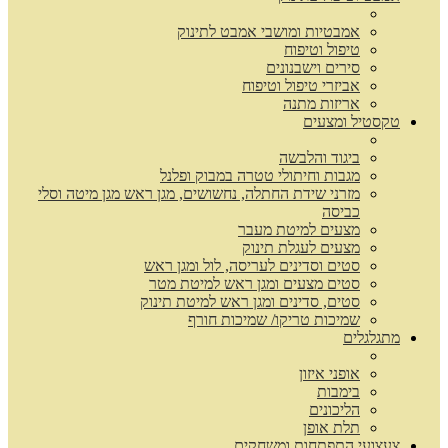
אמבטיות ומושבי אמבט לתינוק
טיפול וטיפוח
סירים וישבנונים
אביזרי טיפול וטיפוח
אריזות מתנה
טקסטיל ומצעים
ביגוד והלבשה
מגבות וחיתולי טטרה במבוק ופלנל
מזרני שידת החתלה, נחשושים, מגן ראש מגן מיטה וסלי
כביסה
מצעים למיטת מעבר
מצעים לעגלת תינוק
סטים וסדינים לעריסה, לול ומגן ראש
סטים מצעים ומגן ראש למיטת מטר
סטים, סדינים ומגן ראש למיטת תינוק
שמיכות טריקו/ שמיכות חורף
מתגלגלים
אופני איזון
בימבות
הליכונים
תלת אופן
צעצועי התפתחות ומשחקים