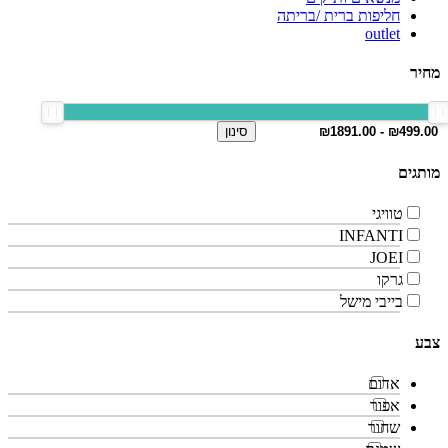
חליפות ברית /בריתה
outlet
מחיר
סינון
מותגים
טוויגי
INFANTI
JOEI
גרקו
בייבי מישל
צבע
אדום
אפור
שחור