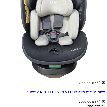
₪999.00
₪874.90
כיסא בטיחות איי אליט I-ELITE INFANTI אינפנטי
₪999.00
₪874.90
הוספה לסל