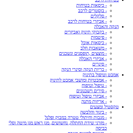
- כיסאות בטיחות
- בוסטרים לרכב
- סלקלים
- אביזרי בטיחות לרכב
הנקה והאכלה
- בקבוקי תינוק ואביזרים
- פיטמות
- כיסאות אוכל
- משאבות חלב
- מוצצים ,תופסנים ונשכנים
- אביזרי האכלה
- סינרים
- כריות הנקה וסינרי הנקה
אמבט וטיפול בתינוק
- אמבטיות ומושבי אמבט לתינוק
- טיפול וטיפוח
- סירים וישבנונים
- אביזרי טיפול וטיפוח
- אריזות מתנה
טקסטיל ומצעים
- ביגוד והלבשה
- מגבות וחיתולי טטרה במבוק ופלנל
- מזרני שידת החתלה, נחשושים, מגן ראש מגן מיטה וסלי
כביסה