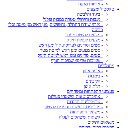
- אריזות מתנה
טקסטיל ומצעים
- ביגוד והלבשה
- מגבות וחיתולי טטרה במבוק ופלנל
- מזרני שידת החתלה, נחשושים, מגן ראש מגן מיטה וסלי
כביסה
- מצעים למיטת מעבר
- מצעים לעגלת תינוק
- סטים וסדינים לעריסה, לול ומגן ראש
- סטים מצעים ומגן ראש למיטת מטר
- סטים, סדינים ומגן ראש למיטת תינוק
- שמיכות טריקו/ שמיכות חורף
מתגלגלים
- אופני איזון
- בימבות
- הליכונים
- תלת אופן
צעצועי התפתחות ומשחקים
- אוניברסיטאות ומשטחי פעילות
- טרמפולינות ונדנדות
- מוביילים, רעשנים וספרים למיטה
- משחקי התפתחות
- קשתות ומשחקים לעגלה
מנשאים ותיקים
חליפות ברית /בריתה