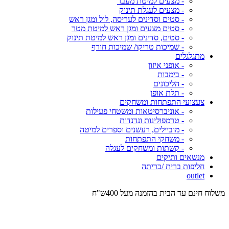
- מצעים למיטת מעבר
- מצעים לעגלת תינוק
- סטים וסדינים לעריסה, לול ומגן ראש
- סטים מצעים ומגן ראש למיטת מטר
- סטים, סדינים ומגן ראש למיטת תינוק
- שמיכות טריקו/ שמיכות חורף
מתגלגלים
- אופני איזון
- בימבות
- הליכונים
- תלת אופן
צעצועי התפתחות ומשחקים
- אוניברסיטאות ומשטחי פעילות
- טרמפולינות ונדנדות
- מוביילים, רעשנים וספרים למיטה
- משחקי התפתחות
- קשתות ומשחקים לעגלה
מנשאים ותיקים
חליפות ברית /בריתה
outlet
המשלוחים עד 7 ימי עסקים