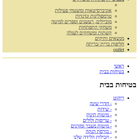
אוניברסיטאות ומשטחי פעילות
טרמפולינות ונדנדות
מוביילים, רעשנים וספרים למיטה
משחקי התפתחות
קשתות ומשחקים לעגלה
מנשאים ותיקים
חליפות ברית /בריתה
outlet
ראשי
בטיחות בבית
בטיחות בבית
ריהוט
- חדרי שינה
- שידות
- מיטות תינוק
- עריסות ולולים
- מיטות מעבר ומזרנים
- כורסת הנקה
- חבילות הלידה שלנו