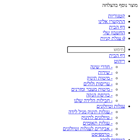
מוצר נוסף בהצלחה
קטגוריות
התקשרו אלינו
דף הבית
החשבון שלי
0
עגלת קניות
דף הבית
ריהוט
- חדרי שינה
- שידות
- מיטות תינוק
- עריסות ולולים
- מיטות מעבר ומזרנים
- כורסת הנקה
- חבילות הלידה שלנו
עגלות וטיולונים
- עגלות תינוק מגיל לידה
- טיולונים לתינוק
- עגלות תאומים
- אביזרים לעגלות וטיולונים
- טרמפיסט
בטיחות לרכב