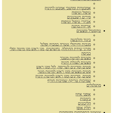
אמבטיות ומושבי אמבט לתינוק
טיפול וטיפוח
סירים וישבנונים
אביזרי טיפול וטיפוח
אריזות מתנה
טקסטיל ומצעים
ביגוד והלבשה
מגבות וחיתולי טטרה במבוק ופלנל
מזרני שידת החתלה, נחשושים, מגן ראש מגן מיטה וסלי
כביסה
מצעים למיטת מעבר
מצעים לעגלת תינוק
סטים וסדינים לעריסה, לול ומגן ראש
סטים מצעים ומגן ראש למיטת מטר
סטים, סדינים ומגן ראש למיטת תינוק
שמיכות טריקו/ שמיכות חורף
מתגלגלים
אופני איזון
בימבות
הליכונים
תלת אופן
צעצועי התפתחות ומשחקים