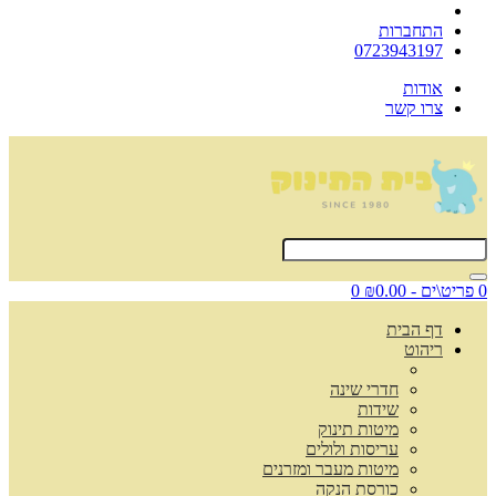
התחברות
0723943197
אודות
צרו קשר
0 פריט\ים - ₪0.00
0
דף הבית
ריהוט
חדרי שינה
שידות
מיטות תינוק
עריסות ולולים
מיטות מעבר ומזרנים
כורסת הנקה