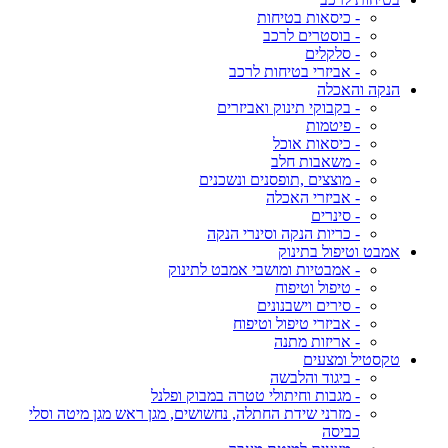
- כיסאות בטיחות
- בוסטרים לרכב
- סלקלים
- אביזרי בטיחות לרכב
הנקה והאכלה
- בקבוקי תינוק ואביזרים
- פיטמות
- כיסאות אוכל
- משאבות חלב
- מוצצים ,תופסנים ונשכנים
- אביזרי האכלה
- סינרים
- כריות הנקה וסינרי הנקה
אמבט וטיפול בתינוק
- אמבטיות ומושבי אמבט לתינוק
- טיפול וטיפוח
- סירים וישבנונים
- אביזרי טיפול וטיפוח
- אריזות מתנה
טקסטיל ומצעים
- ביגוד והלבשה
- מגבות וחיתולי טטרה במבוק ופלנל
- מזרני שידת החתלה, נחשושים, מגן ראש מגן מיטה וסלי
כביסה