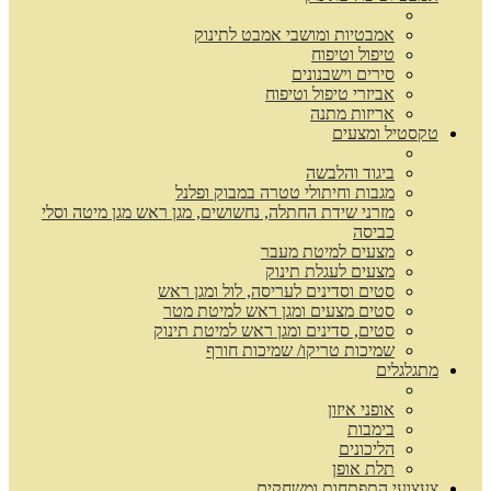
אמבטיות ומושבי אמבט לתינוק
טיפול וטיפוח
סירים וישבנונים
אביזרי טיפול וטיפוח
אריזות מתנה
טקסטיל ומצעים
ביגוד והלבשה
מגבות וחיתולי טטרה במבוק ופלנל
מזרני שידת החתלה, נחשושים, מגן ראש מגן מיטה וסלי
כביסה
מצעים למיטת מעבר
מצעים לעגלת תינוק
סטים וסדינים לעריסה, לול ומגן ראש
סטים מצעים ומגן ראש למיטת מטר
סטים, סדינים ומגן ראש למיטת תינוק
שמיכות טריקו/ שמיכות חורף
מתגלגלים
אופני איזון
בימבות
הליכונים
תלת אופן
צעצועי התפתחות ומשחקים