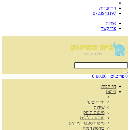
התחברות
0723943197
אודות
צרו קשר
0 פריט\ים - ₪0.00
0
דף הבית
ריהוט
חדרי שינה
שידות
מיטות תינוק
עריסות ולולים
מיטות מעבר ומזרנים
כורסת הנקה