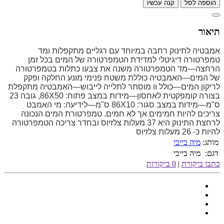
הוספה לסל
קנה עכשיו
תיאור
אמבטיה לתינוק רחבה במיוחד עם רגליים מתקפלות ומד
טמפרטורה דיגיטלי למדידת הטמפרטורה של המים בכל זמן
הרחצה—מד הטמפרטורה משנה את צבעו כתלות בטמפרטורה
של המים—האמבטיה כוללת משטח פנימי מונע החלקה ופקק
לריקון המים—כולל וו מוסתר לתלייה לייבוש—האמבטיה מתקפלת
בצורה קומפקטית לאחסון—מידות במצב פתוח: 86X50, גובה 23
ס"מ—מידות במצב סגור: 86X10 ס"מ—לידיעה: מי האמבט
צריכים להיות חמימים אך לא חמים. טמפרטורת המים הנכונה
לרחצת התינוק היא 37 מעלות צלזיוס ובחדר צריכה הטמפרטורה
להיות כ- 26 מעלות צלזיוס
מותג:
מיה בייבי
דגם:
מיה בייבי
כתבו ביקורת
|
0 ביקורות