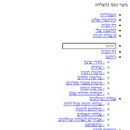
מוצר נוסף בהצלחה
קטגוריות
התקשרו אלינו
דף הבית
החשבון שלי
0
עגלת קניות
דף הבית
ריהוט
- חדרי שינה
- שידות
- מיטות תינוק
- עריסות ולולים
- מיטות מעבר ומזרנים
- כורסת הנקה
- חבילות הלידה שלנו
עגלות וטיולונים
- עגלות תינוק מגיל לידה
- טיולונים לתינוק
- עגלות תאומים
- אביזרים לעגלות וטיולונים
- טרמפיסט
בטיחות לרכב