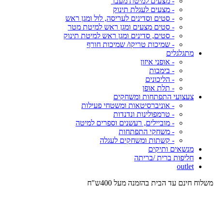
- מצעים למיטת מעבר
- מצעים לעגלת תינוק
- סטים וסדינים לעריסה, לול ומגן ראש
- סטים מצעים ומגן ראש למיטת מטר
- סטים, סדינים ומגן ראש למיטת תינוק
- שמיכות טריקו/ שמיכות חורף
מתגלגלים
- אופני איזון
- בימבות
- הליכונים
- תלת אופן
צעצועי התפתחות ומשחקים
- אוניברסיטאות ומשטחי פעילות
- טרמפולינות ונדנדות
- מוביילים, רעשנים וספרים למיטה
- משחקי התפתחות
- קשתות ומשחקים לעגלה
מנשאים ותיקים
חליפות ברית /בריתה
outlet
משלוח חינם עד הבית בהזמנה מעל 400ש"ח
המש